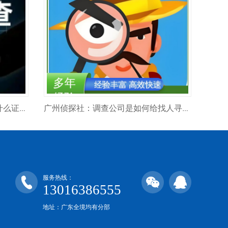
广州市侦探公司：家暴离婚需要什么证据？
广州侦探社：调查公司是如何给找人寻人的？
服务热线：
13016386555
地址：广东全境均有分部