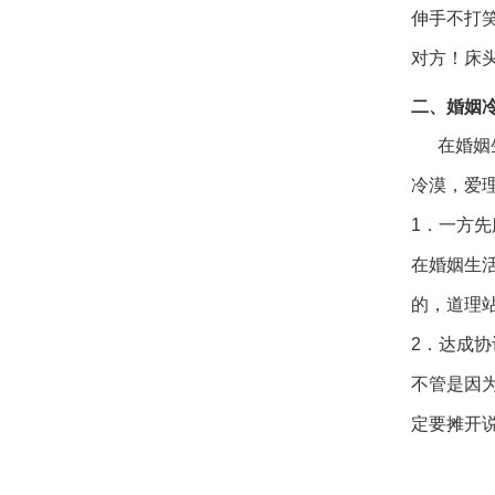
伸手不打
对方！床
二、婚姻
在婚姻生
冷漠，爱
1．一方先
在婚姻生
的，道理
2．达成
不管是因
定要摊开