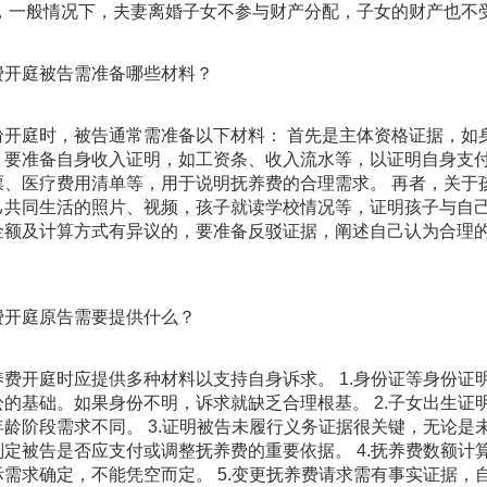
之，一般情况下，夫妻离婚子女不参与财产分配，子女的财产也不
费开庭被告需准备哪些材料？
纷开庭时，被告通常需准备以下材料： 首先是主体资格证据，如
，要准备自身收入证明，如工资条、收入流水等，以证明自身支
票、医疗费用清单等，用于说明抚养费的合理需求。 再者，关于
己共同生活的照片、视频，孩子就读学校情况等，证明孩子与自己
金额及计算方式有异议的，要准备反驳证据，阐述自己认为合理
费开庭原告需要提供什么？
养费开庭时应提供多种材料以支持自身诉求。 1.身份证等身份
讼的基础。如果身份不明，诉求就缺乏合理根基。 2.子女出生
年龄阶段需求不同。 3.证明被告未履行义务证据很关键，无论
判定被告是否应支付或调整抚养费的重要依据。 4.抚养费数额
际需求确定，不能凭空而定。 5.变更抚养费请求需有事实证据