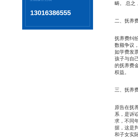
畴。 总
13016386555
二、抚养
抚养费纠
数额争议
如学费发
孩子与自
的抚养费
权益。
三、抚养
原告在抚
系，是诉
求，不同
据，这是
和子女实